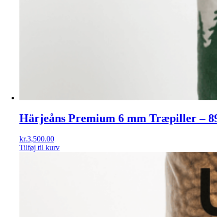
Härjeåns Premium 6 mm Træpiller – 89
kr.
3,500.00
Tilføj til kurv