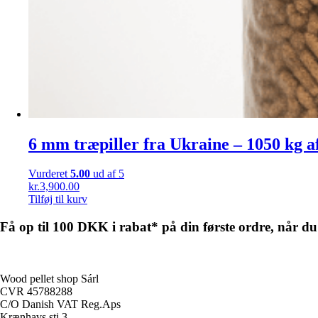
6 mm træpiller fra Ukraine – 1050 kg af
Vurderet
5.00
ud af 5
kr.
3,900.00
Tilføj til kurv
Få op til 100 DKK i rabat* på din første ordre, når du 
Wood pellet shop Sárl
CVR 45788288
C/O Danish VAT Reg.Aps
Krænhavs sti 3