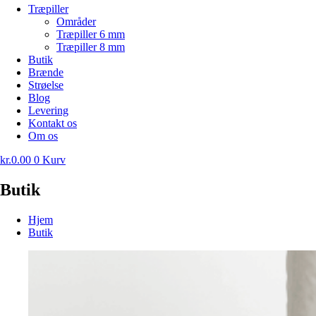
Træpiller
Områder
Træpiller 6 mm
Træpiller 8 mm
Butik
Brænde
Strøelse
Blog
Levering
Kontakt os
Om os
kr.
0.00
0
Kurv
Butik
Hjem
Butik