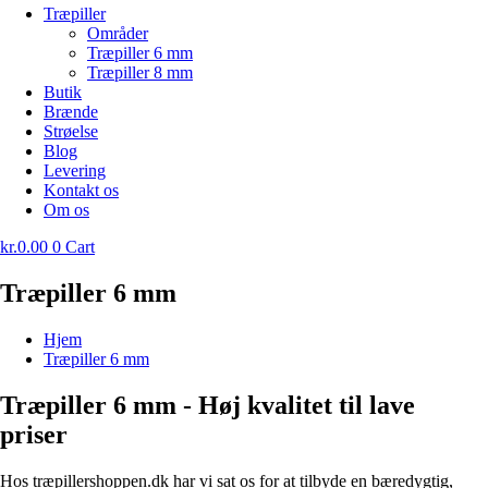
Træpiller
Områder
Træpiller 6 mm
Træpiller 8 mm
Butik
Brænde
Strøelse
Blog
Levering
Kontakt os
Om os
kr.
0.00
0
Cart
Træpiller 6 mm
Hjem
Træpiller 6 mm
Træpiller 6 mm - Høj kvalitet til lave
priser
Hos træpillershoppen.dk har vi sat os for at tilbyde en bæredygtig,