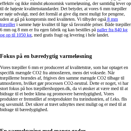
effektiv og ikke mindst økonomisk varmeløsning, der samtidig lever op
til de højeste kvalitetsstandarder. Det betyder, at vores 6 mm træpiller
er nøje udvalgt, med det formål at give dig mest muligt for pengene,
uden at gå på kompromis med kvaliteten. Vi tilbyder også
8 mm
træpiller
i samme høje kvalitet til lige så favorable priser. Både træpiller
6 mm og 8 mm er fra egen fabrik og kan bestilles på
paller fra 840 kg
og op til 1050 kg
, med gratis fragt og levering i hele landet.
Fokus på en bæredygtig varmeløsning
Vores træpiller 6 mm er produceret af kvalitetstræ, som har optaget en
specifik mængde CO2 fra atmosfæren, mens det voksede. Når
træpillerne brændes af, frigives den samme mængde CO2 tilbage til
atmosfæren, hvilket gør processen CO2-neutral. Dette er noget, vi har
stort fokus på hos træpillershoppen.dk, da vi ønsker at være med til at
bidrage til et bedre klima og promovere bæredygtighed, Vores
produkter er fremstillet af restprodukter fra træindustrien, af f.eks. flis
og savsmuld. Det sikrer at træet udnyttes mest muligt og er med til at
bidrage til bæredygtighed.
En varmeløsning med mange goder