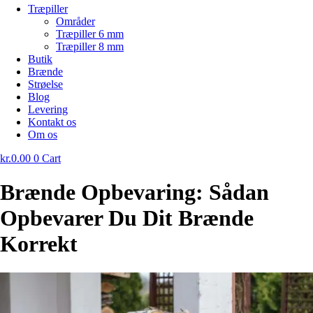
Træpiller
Områder
Træpiller 6 mm
Træpiller 8 mm
Butik
Brænde
Strøelse
Blog
Levering
Kontakt os
Om os
kr.
0.00
0
Cart
Brænde Opbevaring: Sådan
Opbevarer Du Dit Brænde
Korrekt