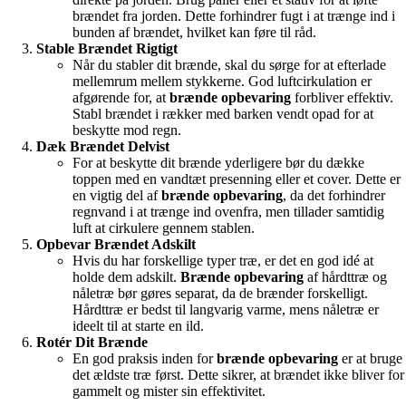
brændet fra jorden. Dette forhindrer fugt i at trænge ind i
bunden af brændet, hvilket kan føre til råd.
Stable Brændet Rigtigt
Når du stabler dit brænde, skal du sørge for at efterlade
mellemrum mellem stykkerne. God luftcirkulation er
afgørende for, at
brænde opbevaring
forbliver effektiv.
Stabl brændet i rækker med barken vendt opad for at
beskytte mod regn.
Dæk Brændet Delvist
For at beskytte dit brænde yderligere bør du dække
toppen med en vandtæt presenning eller et cover. Dette er
en vigtig del af
brænde opbevaring
, da det forhindrer
regnvand i at trænge ind ovenfra, men tillader samtidig
luft at cirkulere gennem stablen.
Opbevar Brændet Adskilt
Hvis du har forskellige typer træ, er det en god idé at
holde dem adskilt.
Brænde opbevaring
af hårdttræ og
nåletræ bør gøres separat, da de brænder forskelligt.
Hårdttræ er bedst til langvarig varme, mens nåletræ er
ideelt til at starte en ild.
Rotér Dit Brænde
En god praksis inden for
brænde opbevaring
er at bruge
det ældste træ først. Dette sikrer, at brændet ikke bliver for
gammelt og mister sin effektivitet.