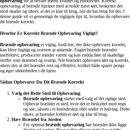
opbevaring
for at bevare træets kvalitet og effektivitet. Korrekt
opbevaring af brænde hjælper med at holde træet tørt, beskytter det
mod skader og sikrer, at det er klar til brug, når du har brug for det. I
denne guide vil vi gennemgå de vigtigste tips til, hvordan du opbevarer
dit brænde korrekt.
Hvorfor Er Korrekt Brænde Opbevaring Vigtigt?
Brænde opbevaring
er vigtig, fordi træ, der ikke opbevares korrekt,
kan blive fugtigt og sværere at antænde. Fugtet brænde brænder
ineffektivt, producerer mindre varme og kan endda føre til skadelige
stoffer som skimmel og svamp. Når brændet opbevares tørt og korrekt,
sikrer det, at det brænder rent og effektivt, hvilket både sparer penge
og øger sikkerheden i dit hjem.
Sådan Opbevarer Du Dit Brænde Korrekt
Vælg det Rette Sted til Opbevaring
Brænde opbevaring
starter med valg af det rigtige sted.
Opbevar brændet et sted, hvor det er beskyttet mod regn
og sne, såsom i et brændeskur eller under et halvtag. Dette
sikrer, at brændet forbliver tørt og klar til brug.
Hæv Brændet fra Jorden
For optimal
brænde opbevaring
bør brændet ikke ligge
direkte på jorden. Brug paller eller et stativ for at løfte